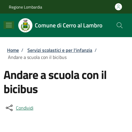
Salta al contenuto principale
Skip to footer content
Regione Lombardia
Comune di Cerro al Lambro
Briciole di pane
Home
/
Servizi scolastici e per l'infanzia
/
Andare a scuola con il bicibus
Andare a scuola con il
bicibus
Condividi