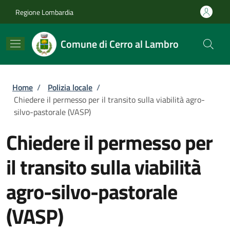
Salta al contenuto principale
Skip to footer content
Regione Lombardia
Comune di Cerro al Lambro
Briciole di pane
Home
/
Polizia locale
/
Chiedere il permesso per il transito sulla viabilità agro-
silvo-pastorale (VASP)
Chiedere il permesso per
il transito sulla viabilità
agro-silvo-pastorale
(VASP)