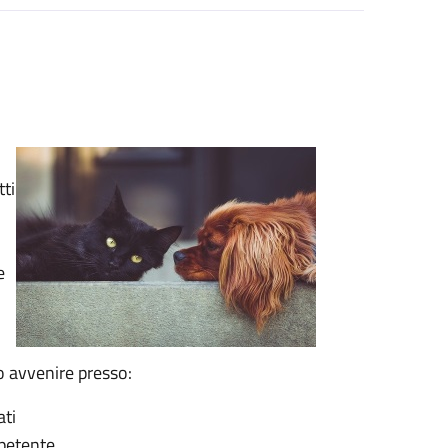
tti
e
no avvenire presso:
ati
mpetente.