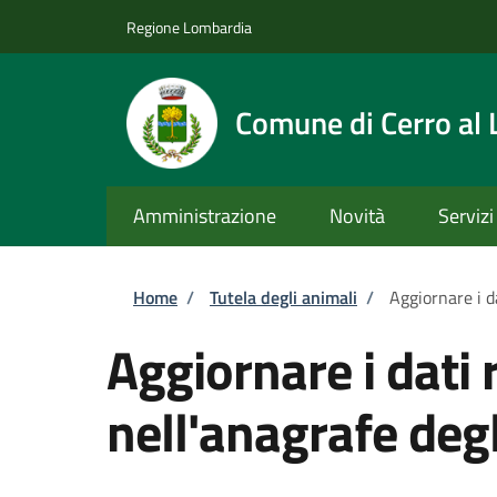
Salta al contenuto principale
Skip to footer content
Regione Lombardia
Comune di Cerro al
Amministrazione
Novità
Servizi
Briciole di pane
Home
/
Tutela degli animali
/
Aggiornare i da
Aggiornare i dati 
nell'anagrafe degl