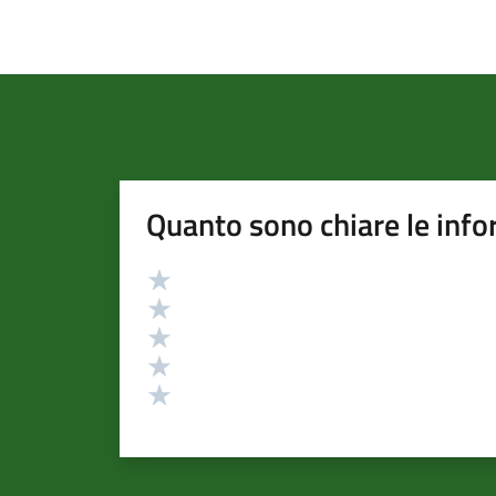
Quanto sono chiare le info
Valutazione
Valuta 5 stelle su 5
Valuta 4 stelle su 5
Valuta 3 stelle su 5
Valuta 2 stelle su 5
Valuta 1 stelle su 5