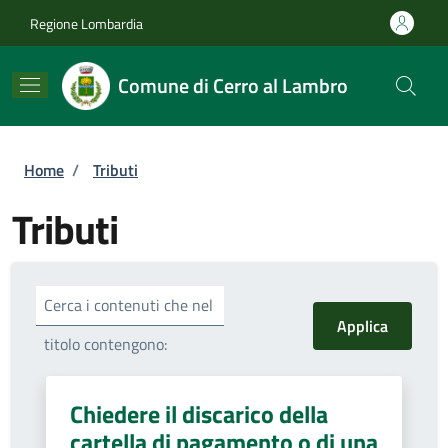
Salta al contenuto principale
Skip to footer content
Regione Lombardia
Comune di Cerro al Lambro
Briciole di pane
Home
/
Tributi
Tributi
Cerca i contenuti che nel
titolo contengono:
Chiedere il discarico della
cartella di pagamento o di una