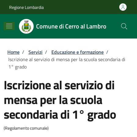
Salta al contenuto principale
Skip to footer content
Regione Lombardia
Comune di Cerro al Lambro
Briciole di pane
Home
/
Servizi
/
Educazione e formazione
/
Iscrizione al servizio di mensa per la scuola secondaria di
1° grado
Iscrizione al servizio di
mensa per la scuola
secondaria di 1° grado
(Regolamento comunale)