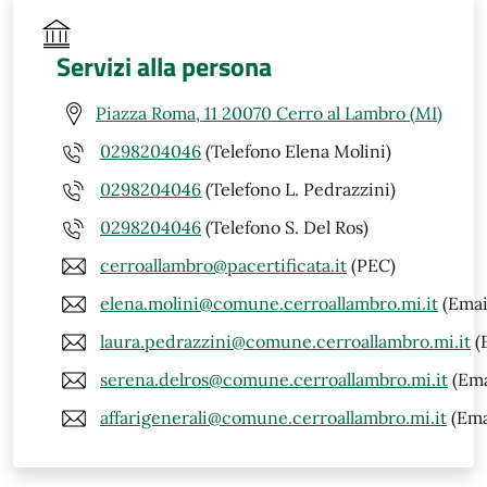
Servizi alla persona
Piazza Roma, 11 20070 Cerro al Lambro (MI)
0298204046
(Telefono Elena Molini)
0298204046
(Telefono L. Pedrazzini)
0298204046
(Telefono S. Del Ros)
cerroallambro@pacertificata.it
(PEC)
elena.molini@comune.cerroallambro.mi.it
(Emai
laura.pedrazzini@comune.cerroallambro.mi.it
(
serena.delros@comune.cerroallambro.mi.it
(Ema
affarigenerali@comune.cerroallambro.mi.it
(Ema