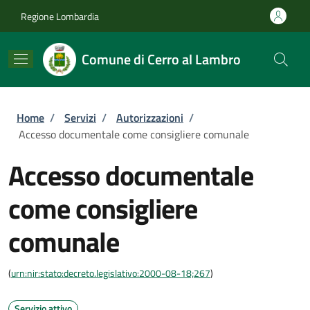
Salta al contenuto principale
Skip to footer content
Regione Lombardia
Comune di Cerro al Lambro
Briciole di pane
Home
/
Servizi
/
Autorizzazioni
/
Accesso documentale come consigliere comunale
Accesso documentale
come consigliere
comunale
(
urn:nir:stato:decreto.legislativo:2000-08-18;267
)
Servizio attivo