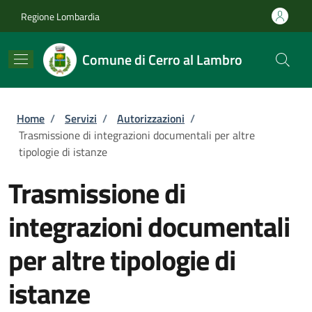
Salta al contenuto principale
Skip to footer content
Regione Lombardia
Comune di Cerro al Lambro
Briciole di pane
Home
/
Servizi
/
Autorizzazioni
/
Trasmissione di integrazioni documentali per altre
tipologie di istanze
Trasmissione di
integrazioni documentali
per altre tipologie di
istanze