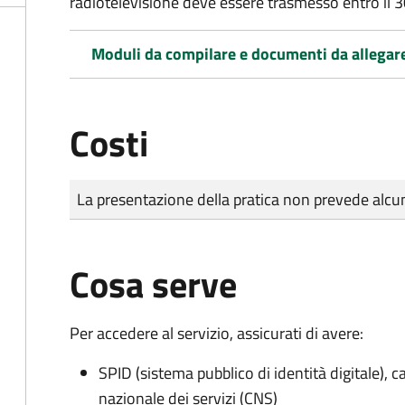
radiotelevisione deve essere trasmesso entro il 
Moduli da compilare e documenti da allegar
Costi
Tipo di pagamento
Importo
La presentazione della pratica non prevede al
Cosa serve
Per accedere al servizio, assicurati di avere:
SPID (sistema pubblico di identità digitale), ca
nazionale dei servizi (CNS)