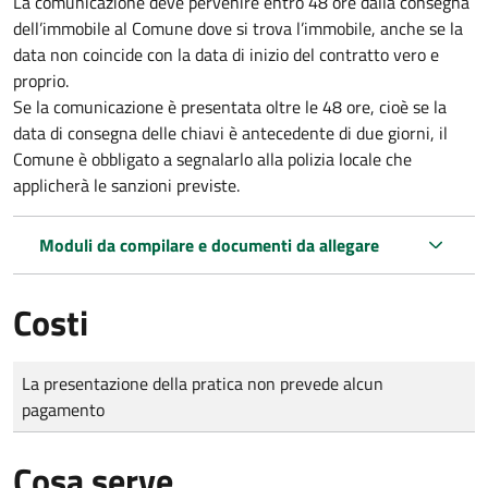
La comunicazione deve pervenire
entro 48 ore
dalla consegna
dell’immobile al Comune dove si trova l’immobile, anche se la
data non coincide con la data di inizio del contratto vero e
proprio.
Se la comunicazione è presentata oltre le 48 ore, cioè se la
data di consegna delle chiavi è antecedente di due giorni, il
Comune è obbligato a segnalarlo alla polizia locale che
applicherà le sanzioni previste.
Moduli da compilare e documenti da allegare
Costi
Tipo di pagamento
Importo
La presentazione della pratica non prevede alcun
pagamento
Cosa serve