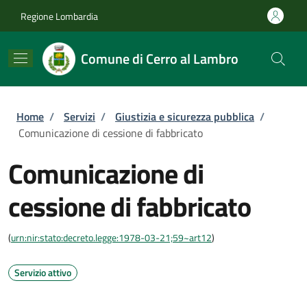
Salta al contenuto principale
Skip to footer content
Regione Lombardia
Comune di Cerro al Lambro
Briciole di pane
Home
/
Servizi
/
Giustizia e sicurezza pubblica
/
Comunicazione di cessione di fabbricato
Comunicazione di
cessione di fabbricato
(
urn:nir:stato:decreto.legge:1978-03-21;59~art12
)
Servizio attivo