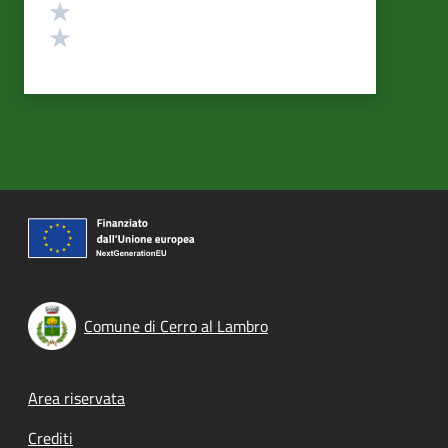
Valuta 2 stelle su 5
Valuta 1 stelle su 5
Comune di Cerro al Lambro
Footer menu
Area riservata
Crediti