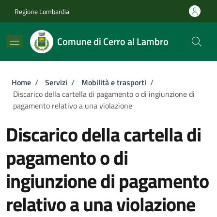
Salta al contenuto principale
Skip to footer content
Regione Lombardia
Comune di Cerro al Lambro
Briciole di pane
Home
/
Servizi
/
Mobilità e trasporti
/
Discarico della cartella di pagamento o di ingiunzione di
pagamento relativo a una violazione
Discarico della cartella di
pagamento o di
ingiunzione di pagamento
relativo a una violazione