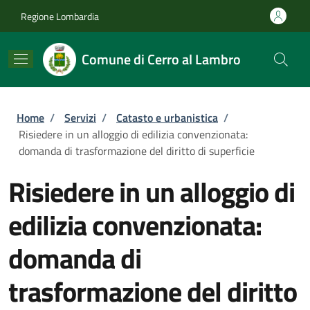
Salta al contenuto principale
Skip to footer content
Regione Lombardia
Comune di Cerro al Lambro
Briciole di pane
Home
/
Servizi
/
Catasto e urbanistica
/
Risiedere in un alloggio di edilizia convenzionata:
domanda di trasformazione del diritto di superficie
Risiedere in un alloggio di
edilizia convenzionata:
domanda di
trasformazione del diritto