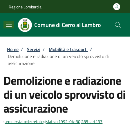
Salta al contenuto principale
Skip to footer content
Regione Lombardia
Comune di Cerro al Lambro
Briciole di pane
Home
/
Servizi
/
Mobilità e trasporti
/
Demolizione e radiazione di un veicolo sprovvisto di
assicurazione
Demolizione e radiazione
di un veicolo sprovvisto di
assicurazione
(
urn:nir:stato:decreto.legislativo:1992-04-30;285~art193
)