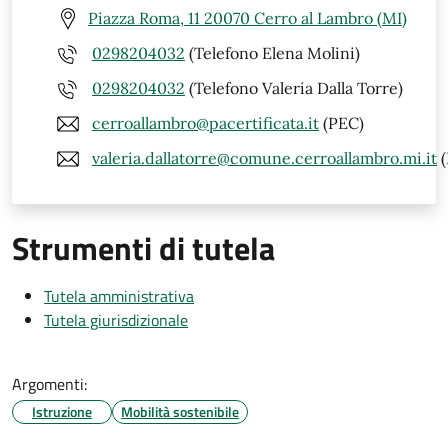
Piazza Roma, 11 20070 Cerro al Lambro (MI)
0298204032
(Telefono Elena Molini)
0298204032
(Telefono Valeria Dalla Torre)
cerroallambro@pacertificata.it
(PEC)
valeria.dallatorre@comune.cerroallambro.mi.it
(
Strumenti di tutela
Tutela amministrativa
Tutela giurisdizionale
Argomenti:
Istruzione
Mobilità sostenibile