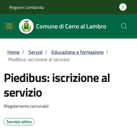
Salta al contenuto principale
Skip to footer content
Regione Lombardia
Comune di Cerro al Lambro
Briciole di pane
Home
/
Servizi
/
Educazione e formazione
/
Piedibus: iscrizione al servizio
Piedibus: iscrizione al
servizio
(Regolamento comunale)
Servizio attivo