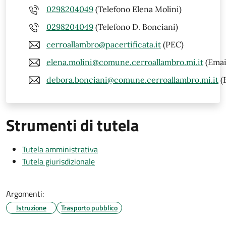
0298204049
(Telefono Elena Molini)
0298204049
(Telefono D. Bonciani)
cerroallambro@pacertificata.it
(PEC)
elena.molini@comune.cerroallambro.mi.it
(Emai
debora.bonciani@comune.cerroallambro.mi.it
(
Strumenti di tutela
Tutela amministrativa
Tutela giurisdizionale
Argomenti:
Istruzione
Trasporto pubblico