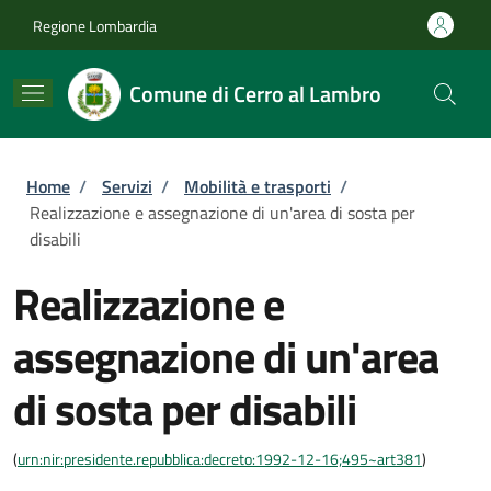
Salta al contenuto principale
Skip to footer content
Regione Lombardia
Comune di Cerro al Lambro
Briciole di pane
Home
/
Servizi
/
Mobilità e trasporti
/
Realizzazione e assegnazione di un'area di sosta per
disabili
Realizzazione e
assegnazione di un'area
di sosta per disabili
(
urn:nir:presidente.repubblica:decreto:1992-12-16;495~art381
)