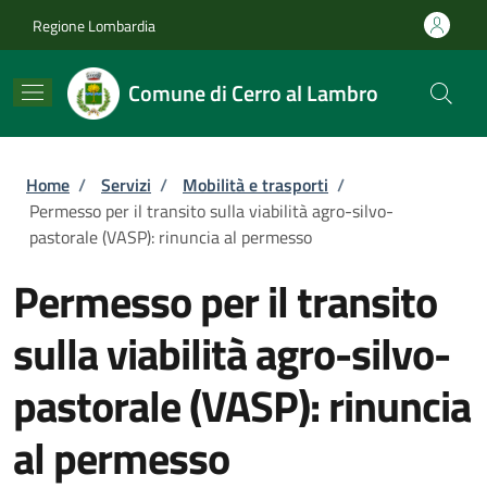
Salta al contenuto principale
Skip to footer content
Regione Lombardia
Comune di Cerro al Lambro
Briciole di pane
Home
/
Servizi
/
Mobilità e trasporti
/
Permesso per il transito sulla viabilità agro-silvo-
pastorale (VASP): rinuncia al permesso
Permesso per il transito
sulla viabilità agro-silvo-
pastorale (VASP): rinuncia
al permesso